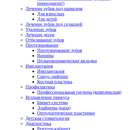
периодонтит)
Лечение зубов под наркозом
Для взрослых
Для детей
Лечение зубов под седацией
Удаление зубов
Лечение десен
Отбеливание зубов
Протезирование
Протезирование зубов
Виниры
Цельнокерамические вкладки
Имплантация
Имплантация
Синус-лифтинг
Костная пластика
Профилактика
Профессиональная гигиена (комплексная)
Исправление прикуса
Брекет-система
Элайнеры (капа)
Ортодонтические пластинки
Детская стоматология
Диагностика
Рентген-кабинет