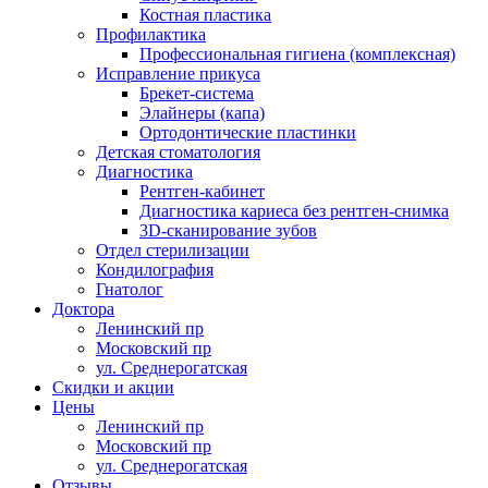
Костная пластика
Профилактика
Профессиональная гигиена (комплексная)
Исправление прикуса
Брекет-система
Элайнеры (капа)
Ортодонтические пластинки
Детская стоматология
Диагностика
Рентген-кабинет
Диагностика кариеса без рентген-снимка
3D-сканирование зубов
Отдел стерилизации
Кондилография
Гнатолог
Доктора
Ленинский пр
Московский пр
ул. Среднерогатская
Скидки и акции
Цены
Ленинский пр
Московский пр
ул. Среднерогатская
Отзывы