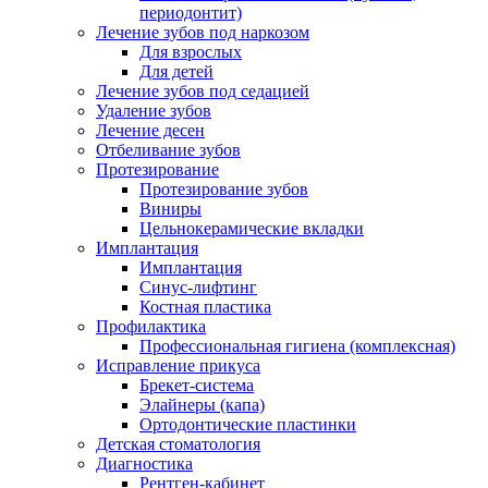
периодонтит)
Лечение зубов под наркозом
Для взрослых
Для детей
Лечение зубов под седацией
Удаление зубов
Лечение десен
Отбеливание зубов
Протезирование
Протезирование зубов
Виниры
Цельнокерамические вкладки
Имплантация
Имплантация
Синус-лифтинг
Костная пластика
Профилактика
Профессиональная гигиена (комплексная)
Исправление прикуса
Брекет-система
Элайнеры (капа)
Ортодонтические пластинки
Детская стоматология
Диагностика
Рентген-кабинет