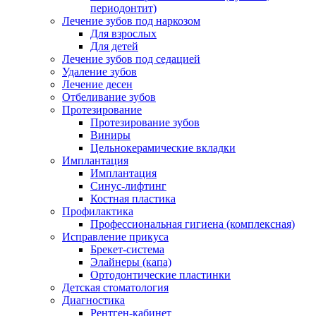
периодонтит)
Лечение зубов под наркозом
Для взрослых
Для детей
Лечение зубов под седацией
Удаление зубов
Лечение десен
Отбеливание зубов
Протезирование
Протезирование зубов
Виниры
Цельнокерамические вкладки
Имплантация
Имплантация
Синус-лифтинг
Костная пластика
Профилактика
Профессиональная гигиена (комплексная)
Исправление прикуса
Брекет-система
Элайнеры (капа)
Ортодонтические пластинки
Детская стоматология
Диагностика
Рентген-кабинет