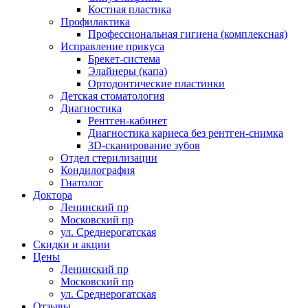
Костная пластика
Профилактика
Профессиональная гигиена (комплексная)
Исправление прикуса
Брекет-система
Элайнеры (капа)
Ортодонтические пластинки
Детская стоматология
Диагностика
Рентген-кабинет
Диагностика кариеса без рентген-снимка
3D-сканирование зубов
Отдел стерилизации
Кондилография
Гнатолог
Доктора
Ленинский пр
Московский пр
ул. Среднерогатская
Скидки и акции
Цены
Ленинский пр
Московский пр
ул. Среднерогатская
Отзывы