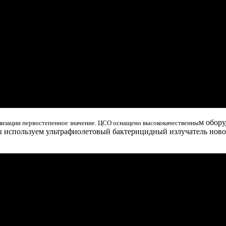
м обор
илизации первостепенное значение. ЦСО оснащено высококачественны
ы используем ультрафиолетовый бактерицидный излучатель новог