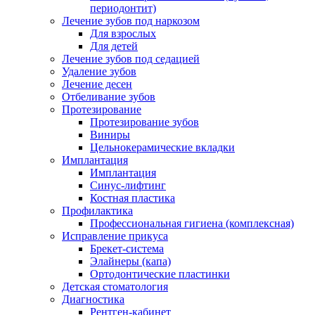
периодонтит)
Лечение зубов под наркозом
Для взрослых
Для детей
Лечение зубов под седацией
Удаление зубов
Лечение десен
Отбеливание зубов
Протезирование
Протезирование зубов
Виниры
Цельнокерамические вкладки
Имплантация
Имплантация
Синус-лифтинг
Костная пластика
Профилактика
Профессиональная гигиена (комплексная)
Исправление прикуса
Брекет-система
Элайнеры (капа)
Ортодонтические пластинки
Детская стоматология
Диагностика
Рентген-кабинет