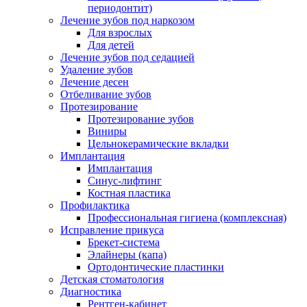
периодонтит)
Лечение зубов под наркозом
Для взрослых
Для детей
Лечение зубов под седацией
Удаление зубов
Лечение десен
Отбеливание зубов
Протезирование
Протезирование зубов
Виниры
Цельнокерамические вкладки
Имплантация
Имплантация
Синус-лифтинг
Костная пластика
Профилактика
Профессиональная гигиена (комплексная)
Исправление прикуса
Брекет-система
Элайнеры (капа)
Ортодонтические пластинки
Детская стоматология
Диагностика
Рентген-кабинет