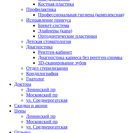
Костная пластика
Профилактика
Профессиональная гигиена (комплексная)
Исправление прикуса
Брекет-система
Элайнеры (капа)
Ортодонтические пластинки
Детская стоматология
Диагностика
Рентген-кабинет
Диагностика кариеса без рентген-снимка
3D-сканирование зубов
Отдел стерилизации
Кондилография
Гнатолог
Доктора
Ленинский пр
Московский пр
ул. Среднерогатская
Скидки и акции
Цены
Ленинский пр
Московский пр
ул. Среднерогатская
Отзывы