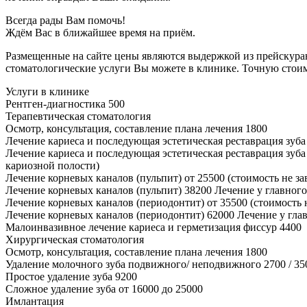
Всегда рады Вам помочь!
Ждём Вас в ближайшее время на приём.
Размещенные на сайте цены являются выдержкой из прейскура
стоматологические услуги Вы можете в клинике. Точную стоимо
Услуги в клинике
Рентген-диагностика
500
Терапевтическая стоматология
Осмотр, консультация, составление плана лечения
1800
Лечение кариеса и последующая эстетическая реставрация зу
Лечение кариеса и последующая эстетическая реставрация зу
кариозной полости)
Лечение корневых каналов (пульпит)
от 25500
(стоимость не з
Лечение корневых каналов (пульпит)
38200
Лечение у главного
Лечение корневых каналов (периодонтит)
от 35500
(стоимость 
Лечение корневых каналов (периодонтит)
62000
Лечение у гла
Малоинвазивное лечение кариеса и герметизация фиссур
4400
Хирургическая стоматология
Осмотр, консультация, составление плана лечения
1800
Удаление молочного зуба подвижного/ неподвижного
2700 / 35
Простое удаление зуба
9200
Сложное удаление зуба
от 16000 до 25000
Имлантация