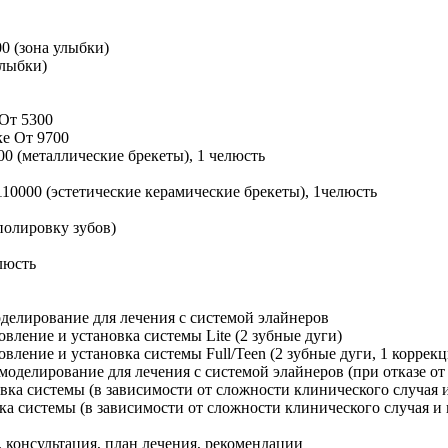
00
(зона улыбки)
улыбки)
От 5300
ке
От 9700
00
(металлические брекеты), 1 челюсть
110000
(эстетические керамические брекеты), 1челюсть
полировку зубов)
люсть
оделирование для лечения с системой элайнеров
овление и установка системы Lite (2 зубные дуги)
овление и установка системы Full/Teen (2 зубные дуги, 1 коррек
 моделирование для лечения с системой элайнеров (при отказе от
вка системы (в зависимости от сложности клинического случая и
ка системы (в зависимости от сложности клинического случая и 
 консультация, план лечения, рекомендации