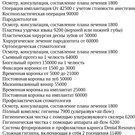
Осмотр, консультация, составление плана лечения
1800
Операция имплантация
От 42500
с учетом стоимости анестези
Костнопластическая операция
90000
Пародонтология
Осмотр, консультация, составление плана лечения
1800
Пластика уздечки языка
9200
(верхней или нижней губы)
Пластическая хирургия десны зубов
от 50000
Хирургическое лечение пародонтита
от 60000
Ортопедическая стоматология
Осмотр, консультация, составление плана лечения
1800
Съемный протез на 1 челюсть
64000
Бюгельный протез
150000
на 1 челюсть
Фиксация коронки
от 1500 до 3000
Временная коронка
от 5000 до 21000
Постоянная коронка на зуб
50000
Малоинвазивный винир
55000
Временная коронка на имплантат
25000
Постоянная коронка на имплантат
60000
Профилактическая стоматология
Осмотр, консультация, составление плана лечения
1800
Полный комплекс гигиены
7900
(ультразвук+air-flow)
Гигиеническая чистка с помощью ультразвукового скелера
6200
Гигиеническая чистка с помощью аппарата air-flow
6200
Система фторирования и профилактики кариеса Dental Resourc
Сложная гигиена, включающая в себя 2 посещения
11400