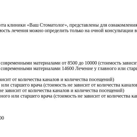
нта клиники «Ваш Стоматолог», представлены для ознакомления
сть лечения можно определить только на очной консультации в 
ба современными материалами
от 8500 до 10000
(стоимость зависи
ба современными материалами
14600
Лечение у главного или стар
ависит от количества каналов и количества посещений)
 или старшего врача (стоимость не зависит от количества канал
не зависит от количества каналов и количества посещений)
вного или старшего врача (стоимость не зависит от количества к
00