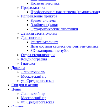
Костная пластика
Профилактика
Профессиональная гигиена (комплексная)
Исправление прикуса
Брекет-система
Элайнеры (капа)
Ортодонтические пластинки
Детская стоматология
Диагностика
Рентген-кабинет
Диагностика кариеса без рентген-снимка
3D-сканирование зубов
Отдел стерилизации
Кондилография
Гнатолог
Доктора
Ленинский пр
Московский пр
ул. Среднерогатская
Скидки и акции
Цены
Ленинский пр
Московский пр
ул. Среднерогатская
Отзывы