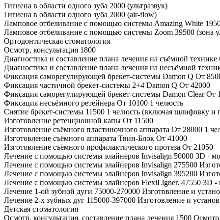
Гигиена в области одного зуба
2000
(ультразвук)
Гигиена в области одного зуба
2000
(air-flow)
Ламповое отбеливание с помощью системы Amazing White
195
Ламповое отбеливание с помощью системы Zoom
39500
(зона 
Ортодонтическая стоматология
Осмотр, консультация
1800
Диагностика и составление плана лечения на съёмной технике
Диагностика и составление плана лечения на несъёмной техни
Фиксация саморегулирующей брекет-системы Damon Q
От 850
Фиксация частичной брекет-системы 2+4 Damon Q
От 42000
Фиксация саморегулирующей брекет-системы Damon Clear
От 
Фиксация несъёмного ретейнера
От 10100
1 челюсть
Снятие брекет-системы
11500
1 челюсть (включая шлифовку и 
Изготовление ретенционной капы
От 11500
Изготовление съёмного пластиночного аппарата
От 28000
1 че
Изготовление съёмного аппарата Твин-Блок
От 41000
Изготовление съёмного профилактического протеза
От 21050
Лечение с помощью системы элайнеров Invisalign
50000
3D - м
Лечение с помощью системы элайнеров Invisalign
275500
Изгот
Лечение с помощью системы элайнеров Invisalign
395200
Изгот
Лечение с помощью системы элайнеров FlexiLigner.
47550
3D -
Лечение 1-ой зубной дуги
75000-270000
Изготовление и устано
Лечение 2-х зубных дуг
115000-397000
Изготовление и установ
Детская стоматология
Осмотр, консультация, составление плана лечения
1500
Осмотр,