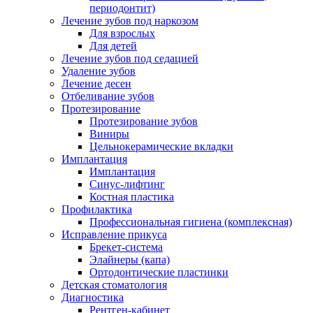
периодонтит)
Лечение зубов под наркозом
Для взрослых
Для детей
Лечение зубов под седацией
Удаление зубов
Лечение десен
Отбеливание зубов
Протезирование
Протезирование зубов
Виниры
Цельнокерамические вкладки
Имплантация
Имплантация
Синус-лифтинг
Костная пластика
Профилактика
Профессиональная гигиена (комплексная)
Исправление прикуса
Брекет-система
Элайнеры (капа)
Ортодонтические пластинки
Детская стоматология
Диагностика
Рентген-кабинет