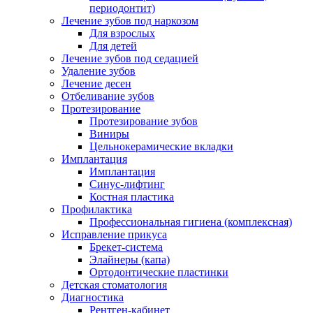
периодонтит)
Лечение зубов под наркозом
Для взрослых
Для детей
Лечение зубов под седацией
Удаление зубов
Лечение десен
Отбеливание зубов
Протезирование
Протезирование зубов
Виниры
Цельнокерамические вкладки
Имплантация
Имплантация
Синус-лифтинг
Костная пластика
Профилактика
Профессиональная гигиена (комплексная)
Исправление прикуса
Брекет-система
Элайнеры (капа)
Ортодонтические пластинки
Детская стоматология
Диагностика
Рентген-кабинет