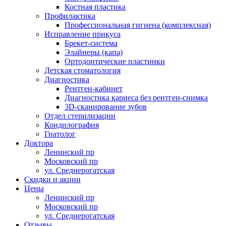
Костная пластика
Профилактика
Профессиональная гигиена (комплексная)
Исправление прикуса
Брекет-система
Элайнеры (капа)
Ортодонтические пластинки
Детская стоматология
Диагностика
Рентген-кабинет
Диагностика кариеса без рентген-снимка
3D-сканирование зубов
Отдел стерилизации
Кондилография
Гнатолог
Доктора
Ленинский пр
Московский пр
ул. Среднерогатская
Скидки и акции
Цены
Ленинский пр
Московский пр
ул. Среднерогатская
Отзывы