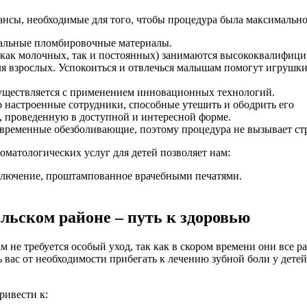
ансы, необходимые для того, чтобы процедура была максимальн
иальные пломбировочные материалы.
е (как молочных, так и постоянных) занимаются высококвалиф
ля взрослых. Успокоиться и отвлечься малышам помогут игрушки
существляется с применением инновационных технологий.
 настроенные сотрудники, способные утешить и ободрить его
 проведенную в доступной и интересной форме.
овременные обезболивающие, поэтому процедура не вызывает ст
оматологических услуг для детей позволяет нам:
ключение, проштампованное врачебными печатями.
ельском районе – путь к здоровью
 не требуется особый уход, так как в скором времени они все р
вас от необходимости прибегать к лечению зубной боли у детей
ривести к: