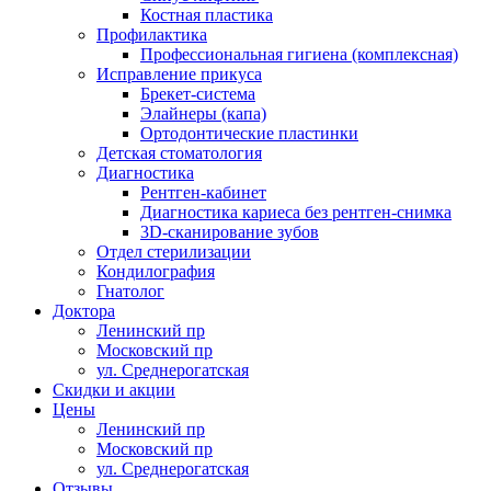
Костная пластика
Профилактика
Профессиональная гигиена (комплексная)
Исправление прикуса
Брекет-система
Элайнеры (капа)
Ортодонтические пластинки
Детская стоматология
Диагностика
Рентген-кабинет
Диагностика кариеса без рентген-снимка
3D-сканирование зубов
Отдел стерилизации
Кондилография
Гнатолог
Доктора
Ленинский пр
Московский пр
ул. Среднерогатская
Скидки и акции
Цены
Ленинский пр
Московский пр
ул. Среднерогатская
Отзывы