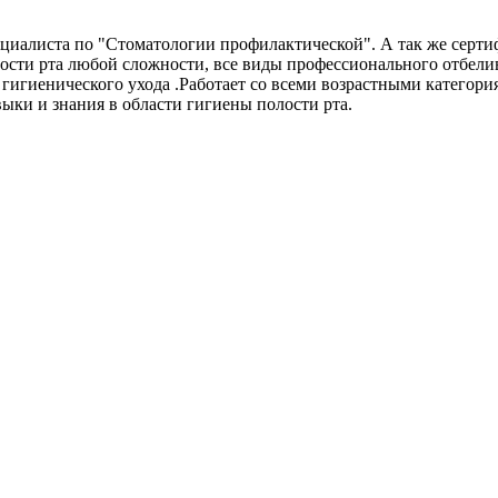
ециалиста по "Стоматологии профилактической". А так же серт
сти рта любой сложности, все виды профессионального отбелива
игиенического ухода .Работает со всеми возрастными категори
ыки и знания в области гигиены полости рта.