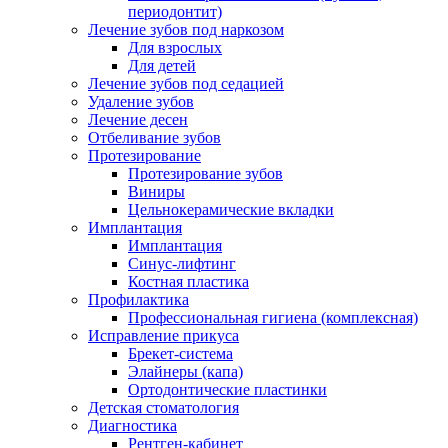
периодонтит)
Лечение зубов под наркозом
Для взрослых
Для детей
Лечение зубов под седацией
Удаление зубов
Лечение десен
Отбеливание зубов
Протезирование
Протезирование зубов
Виниры
Цельнокерамические вкладки
Имплантация
Имплантация
Синус-лифтинг
Костная пластика
Профилактика
Профессиональная гигиена (комплексная)
Исправление прикуса
Брекет-система
Элайнеры (капа)
Ортодонтические пластинки
Детская стоматология
Диагностика
Рентген-кабинет