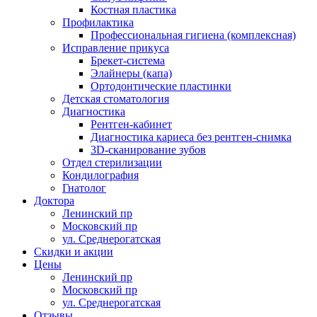
Костная пластика
Профилактика
Профессиональная гигиена (комплексная)
Исправление прикуса
Брекет-система
Элайнеры (капа)
Ортодонтические пластинки
Детская стоматология
Диагностика
Рентген-кабинет
Диагностика кариеса без рентген-снимка
3D-сканирование зубов
Отдел стерилизации
Кондилография
Гнатолог
Доктора
Ленинский пр
Московский пр
ул. Среднерогатская
Скидки и акции
Цены
Ленинский пр
Московский пр
ул. Среднерогатская
Отзывы