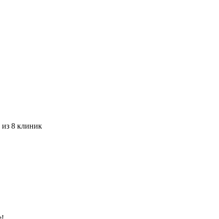
 из 8 клиник
е!