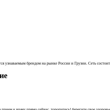
тся узнаваемым брендом на рынке России и Грузии. Сеть состоит
ие
 прием к врачу прямо сейчас, торопитесь! берегите свое здоровь