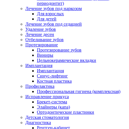
периодонтит)
Лечение зубов под наркозом
Для взрослых
Для детей
Лечение зубов под седацией
Удаление зубов
Лечение десен
Отбеливание зубов
Протезирование
Протезирование зубов
Виниры
Цельнокерамические вкладки
Имплантация
Имплантация
Синус-лифтинг
Костная пластика
Профилактика
Профессиональная гигиена (комплексная)
Исправление прикуса
Брекет-система
Элайнеры (капа)
Ортодонтические пластинки
Детская стоматология
Диагностика
Рентген-кабинет