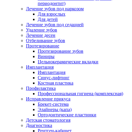
периодонтит)
Лечение зубов под наркозом
Для взрослых
Для детей
Лечение зубов под седацией
Удаление зубов
Лечение десен
Отбеливание зубов
Протезирование
Протезирование зубов
Виниры
Цельнокерамические вкладки
Имплантация
Имплантация
Синус-лифтинг
Костная пластика
Профилактика
Профессиональная гигиена (комплексная)
Исправление прикуса
Брекет-система
Элайнеры (капа)
Ортодонтические пластинки
Детская стоматология
Диагностика
Рентген-кабинет