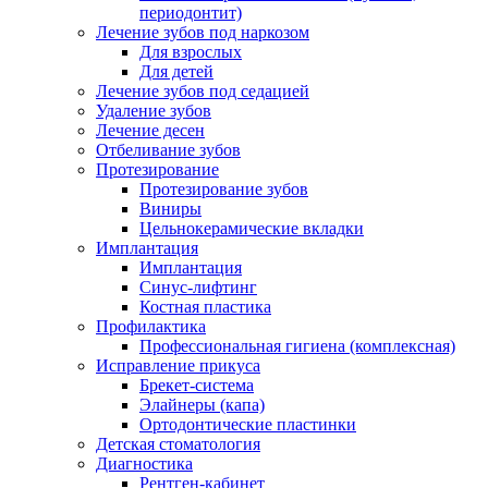
периодонтит)
Лечение зубов под наркозом
Для взрослых
Для детей
Лечение зубов под седацией
Удаление зубов
Лечение десен
Отбеливание зубов
Протезирование
Протезирование зубов
Виниры
Цельнокерамические вкладки
Имплантация
Имплантация
Синус-лифтинг
Костная пластика
Профилактика
Профессиональная гигиена (комплексная)
Исправление прикуса
Брекет-система
Элайнеры (капа)
Ортодонтические пластинки
Детская стоматология
Диагностика
Рентген-кабинет