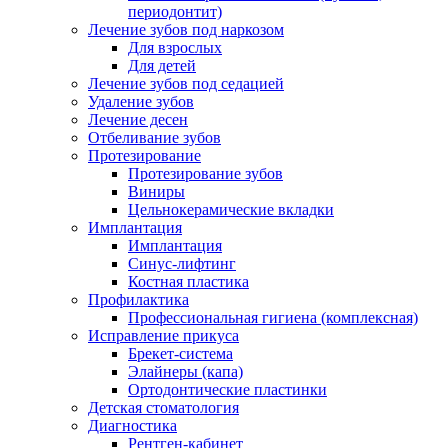
периодонтит)
Лечение зубов под наркозом
Для взрослых
Для детей
Лечение зубов под седацией
Удаление зубов
Лечение десен
Отбеливание зубов
Протезирование
Протезирование зубов
Виниры
Цельнокерамические вкладки
Имплантация
Имплантация
Синус-лифтинг
Костная пластика
Профилактика
Профессиональная гигиена (комплексная)
Исправление прикуса
Брекет-система
Элайнеры (капа)
Ортодонтические пластинки
Детская стоматология
Диагностика
Рентген-кабинет