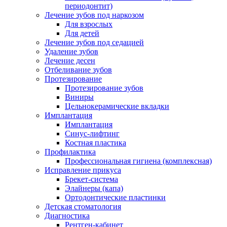
периодонтит)
Лечение зубов под наркозом
Для взрослых
Для детей
Лечение зубов под седацией
Удаление зубов
Лечение десен
Отбеливание зубов
Протезирование
Протезирование зубов
Виниры
Цельнокерамические вкладки
Имплантация
Имплантация
Синус-лифтинг
Костная пластика
Профилактика
Профессиональная гигиена (комплексная)
Исправление прикуса
Брекет-система
Элайнеры (капа)
Ортодонтические пластинки
Детская стоматология
Диагностика
Рентген-кабинет