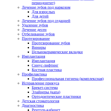
периодонтит)
Лечение зубов под наркозом
Для взрослых
Для детей
Лечение зубов под седацией
Удаление зубов
Лечение десен
Отбеливание зубов
Протезирование
Протезирование зубов
Виниры
Цельнокерамические вкладки
Имплантация
Имплантация
Синус-лифтинг
Костная пластика
Профилактика
Профессиональная гигиена (комплексная)
Исправление прикуса
Брекет-система
Элайнеры (капа)
Ортодонтические пластинки
Детская стоматология
Диагностика
Рентген-кабинет