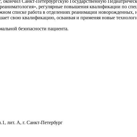
ог, окончил Санкт-Петербургскую Государственную Педиатриче
и реаниматология», регулярные повышения квалификации по спе
ужном списке работа в отделениях реанимации новорожденных, 
ает свою квалификацию, осваивая и применяя новые технологии
мальной безопасности пациента.
1, лит. А, г. Санкт-Петербург