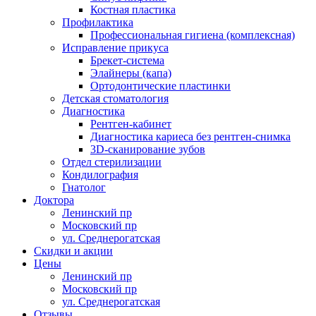
Костная пластика
Профилактика
Профессиональная гигиена (комплексная)
Исправление прикуса
Брекет-система
Элайнеры (капа)
Ортодонтические пластинки
Детская стоматология
Диагностика
Рентген-кабинет
Диагностика кариеса без рентген-снимка
3D-сканирование зубов
Отдел стерилизации
Кондилография
Гнатолог
Доктора
Ленинский пр
Московский пр
ул. Среднерогатская
Скидки и акции
Цены
Ленинский пр
Московский пр
ул. Среднерогатская
Отзывы