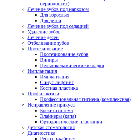
периодонтит)
Лечение зубов под наркозом
Для взрослых
Для детей
Лечение зубов под седацией
Удаление зубов
Лечение десен
Отбеливание зубов
Протезирование
Протезирование зубов
Виниры
Цельнокерамические вкладки
Имплантация
Имплантация
Синус-лифтинг
Костная пластика
Профилактика
Профессиональная гигиена (комплексная)
Исправление прикуса
Брекет-система
Элайнеры (капа)
Ортодонтические пластинки
Детская стоматология
Диагностика
Рентген-кабинет