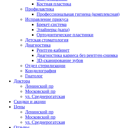
Костная пластика
Профилактика
Профессиональная гигиена (комплексная)
Исправление прикуса
Брекет-система
Элайнеры (капа)
Ортодонтические пластинки
Детская стоматология
Диагностика
Рентген-кабинет
Диагностика кариеса без рентген-снимка
3D-сканирование зубов
Отдел стерилизации
Кондилография
Гнатолог
Доктора
Ленинский пр
Московский пр
ул. Среднерогатская
Скидки и акции
Цены
Ленинский пр
Московский пр
ул. Среднерогатская
Отзывы