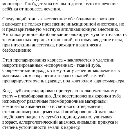
мониторе. Так будет максимально достигнуто отвлечение
ребёнка от процесса лечения.
Следующий этап - качественное обезболивание, которое
включает не только проведение инъекционной анестезии, но
и предварительную местную аппликационную анестезию.
Аппликационное обезболивание блокирует чувствительность
терминальных нервных окончаний, поэтому введение иглы,
при инъекции анестетика, проходит практически
безболезненно.
Этап препарирования кариеса – заключается в удалении
некротизированных «испорченных» тканей зуба.
Современный подход к этому этапу лечения заключается в
максимальном сохранении твердых тканей, т.е. зуб
препарируется очень щадяще, под контролем кариес-маркера.
Когда зуб отпрепарирован приступают к окончательному
этапу – пломбированию. Для восстановления коронки зуба
используют различные пломбировочные материалы:
композиты химического и светового отверждения,
стеклоиономерные цементы. Пломбировочный материал
подбирают пациенту сугубо индивидуально, учитывая
возраст, аллергологический анамнез, аномалии прикуса и
степень устойчивости эмали к кариесу.