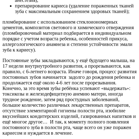
анестезия);
препарирование кариеса (удаление пораженных тканей
зуба с максимальным сохранением здоровых тканей);
пломбирование с использованием стеклоиономерных
цементов, композитов светового и химического отверждения
(пломбировочный материал подбирается в индивидуальном
порядке с учетом возраста ребенка, особенностей прикуса,
аллергологического анамнеза и степени устойчивости эмали
зуба к кариесу).
Постоянные зубы закладываются, у ещё будущего малыша, на
17 недели внутриутробного развития, а прорезываются, как
правило, с 6-летнего возраста. Иначе говоря, процесс развития
постоянных зубов начинается задолго до рождения ребенка и
продолжается ещё около 4-6 лет после прорезывания.
Конечно, за это время зубы ребёнка успевают «выдержать»:
токсикозы и железодефицитную анемию матери, иногда
трудное рождение, затем ряд простудных заболеваний,
большое количество различных лекарственных препаратов,
отсутствие элементарной гигиены полости рта, изобилие
вкуснейших кондитерских изделий, газированных напитков и
ещё многое другое… И так, к моменту полного появления
постоянного зуба в полости рта, чаще всего он уже поражен
кариесом и нуждается в лечение.