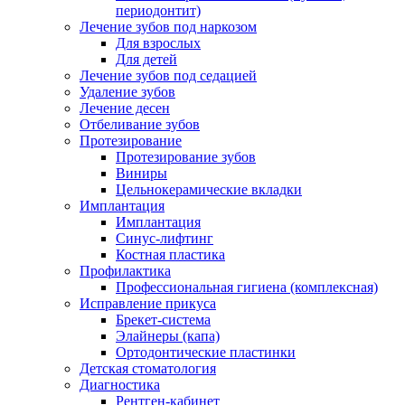
периодонтит)
Лечение зубов под наркозом
Для взрослых
Для детей
Лечение зубов под седацией
Удаление зубов
Лечение десен
Отбеливание зубов
Протезирование
Протезирование зубов
Виниры
Цельнокерамические вкладки
Имплантация
Имплантация
Синус-лифтинг
Костная пластика
Профилактика
Профессиональная гигиена (комплексная)
Исправление прикуса
Брекет-система
Элайнеры (капа)
Ортодонтические пластинки
Детская стоматология
Диагностика
Рентген-кабинет