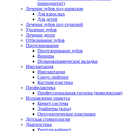
периодонтит)
Лечение зубов под наркозом
Для взрослых
Для детей
Лечение зубов под седацией
Удаление зубов
Лечение десен
Отбеливание зубов
Протезирование
Протезирование зубов
Виниры
Цельнокерамические вкладки
Имплантация
Имплантация
Синус-лифтинг
Костная пластика
Профилактика
Профессиональная гигиена (комплексная)
Исправление прикуса
Брекет-система
Элайнеры (капа)
Ортодонтические пластинки
Детская стоматология
Диагностика
Рентген-кабинет